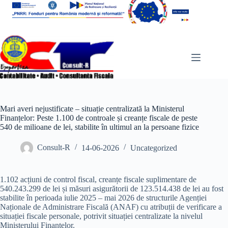
Sari
la
conținut
Mari averi nejustificate – situație centralizată la Ministerul
Finanțelor: Peste 1.100 de controale și creanțe fiscale de peste
540 de milioane de lei, stabilite în ultimul an la persoane fizice
Consult-R
14-06-2026
Uncategorized
1.102 acțiuni de control fiscal, creanțe fiscale suplimentare de
540.243.299 de lei și măsuri asigurătorii de 123.514.438 de lei au fost
stabilite în perioada iulie 2025 – mai 2026 de structurile Agenției
Naționale de Administrare Fiscală (ANAF) cu atribuții de verificare a
situației fiscale personale, potrivit situației centralizate la nivelul
Ministerului Finanțelor.