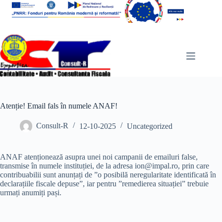
Sari
la
conținut
Atenție! Email fals în numele ANAF!
Consult-R
12-10-2025
Uncategorized
ANAF atenționează asupra unei noi campanii de emailuri false,
transmise în numele instituției, de la adresa ion@impal.ro, prin care
contribuabilii sunt anunțați de ”o posibilă neregularitate identificată în
declarațiile fiscale depuse”, iar pentru ”remedierea situației” trebuie
urmați anumiți pași.