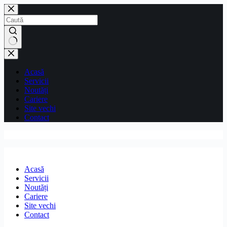
Sari
la
conținut
Niciun
rezultat
Acasă
Servicii
Noutăți
Cariere
Site vechi
Contact
Acasă
Servicii
Noutăți
Cariere
Site vechi
Contact