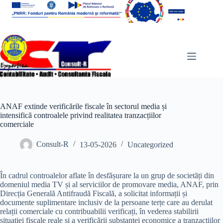
Sari
la
conținut
ANAF extinde verificările fiscale în sectorul media și
intensifică controalele privind realitatea tranzacțiilor
comerciale
Consult-R
13-05-2026
Uncategorized
În cadrul controalelor aflate în desfășurare la un grup de societăți din
domeniul media TV și al serviciilor de promovare media, ANAF, prin
Direcția Generală Antifraudă Fiscală, a solicitat informații și
documente suplimentare inclusiv de la persoane terțe care au derulat
relații comerciale cu contribuabilii verificați, în vederea stabilirii
situației fiscale reale și a verificării substanței economice a tranzacțiilor